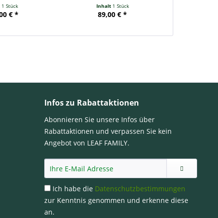
t
1 Stück
Inhalt
1 Stück
Inha
00 € *
89,00 € *
16
Infos zu Rabattaktionen
Abonnieren Sie unsere Infos über
Rabattaktionen und verpassen Sie kein
Angebot von LEAF FAMILY.
Ich habe die
Datenschutzbestimmungen
zur Kenntnis genommen und erkenne diese
an.