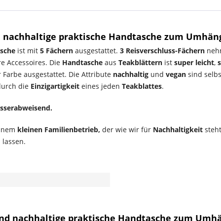
 nachhaltige praktische Handtasche zum Umhäng
asche
ist mit
5 Fächern
ausgestattet.
3
Reisverschluss-Fächern
nehm
re Accessoires. Die
Handtasche
aus
Teakblättern
ist
super leicht
,
r Farbe ausgestattet. Die Attribute
nachhaltig
und
vegan
sind selbs
durch die
Einzigartigkeit
eines jeden
Teakblattes
.
sserabweisend.
einem
kleinen Familienbetrieb,
der wie wir für
Nachhaltigkeit
steh
 lassen.
und nachhaltige praktische Handtasche zum Umhä