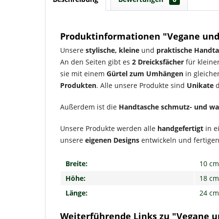
Produktinformationen "Vegane und
Unsere
stylische, kleine
und
praktische Handt
An den Seiten gibt es
2 Dreicksfächer
für kleine
sie mit einem
Gürtel zum Umhängen
in gleiche
Produkten
. Alle unsere Produkte sind
Unikate
Außerdem ist die
Handtasche
schmutz- und wa
Unsere Produkte werden alle
handgefertigt
in 
unsere
eigenen Designs
entwickeln und fertigen
Breite:
10 cm
Höhe:
18 cm
Länge:
24 cm
Weiterführende Links zu "Vegane 