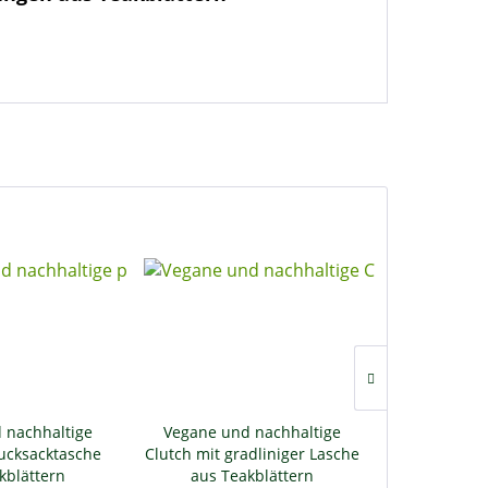
Vegane un
 nachhaltige
Vegane und nachhaltige
Geldb
ucksacktasche
Clutch mit gradliniger Lasche
Kreditka
kblättern
aus Teakblättern
Teak